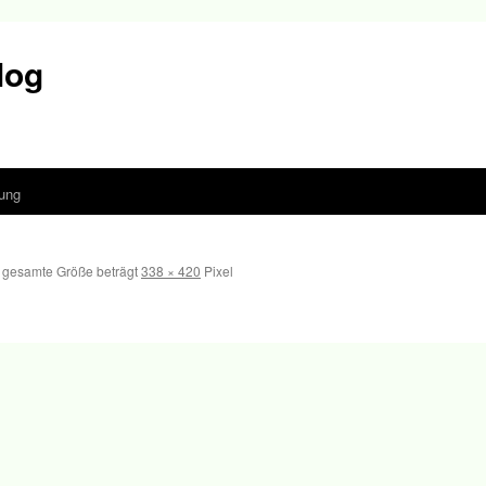
log
ung
 gesamte Größe beträgt
338 × 420
Pixel