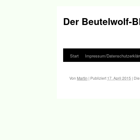
Der Beutelwolf-B
Start
Impressum/Datenschutzerklär
Springe
zum
Von
Martin
|
Publiziert
17. April 2015
|
Die
Inhalt