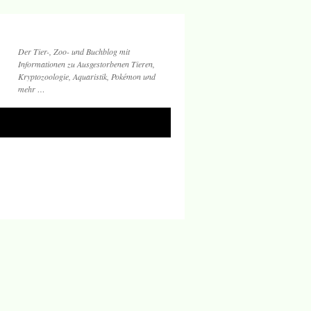
Der Tier-, Zoo- und Buchblog mit
Informationen zu Ausgestorbenen Tieren,
Kryptozoologie, Aquaristik, Pokémon und
mehr …