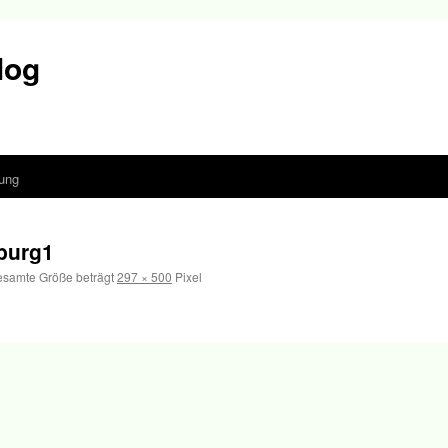
log
ung
burg1
esamte Größe beträgt
297 × 500
Pixel