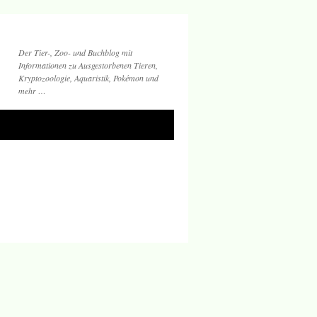
Der Tier-, Zoo- und Buchblog mit
Informationen zu Ausgestorbenen Tieren,
Kryptozoologie, Aquaristik, Pokémon und
mehr …