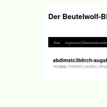
Der Beutelwolf-B
Start
Impressum/Datenschutzerklär
Springe
zum
abdimstc3b6rch-augs
Inhalt
Von
Martin
|
Publiziert
7. Juli 2011
|
Die g