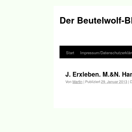
Der Beutelwolf-B
Start
Impressum/Datenschutzerklär
Springe
zum
J. Erxleben. M.&N. Ha
Inhalt
Von
Martin
|
Publiziert
29. Januar 2013
|
D