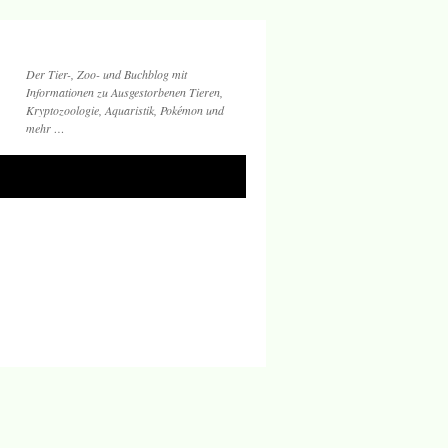
Der Tier-, Zoo- und Buchblog mit
Informationen zu Ausgestorbenen Tieren,
Kryptozoologie, Aquaristik, Pokémon und
mehr …