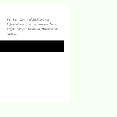
Der Tier-, Zoo- und Buchblog mit
Informationen zu Ausgestorbenen Tieren,
Kryptozoologie, Aquaristik, Pokémon und
mehr …