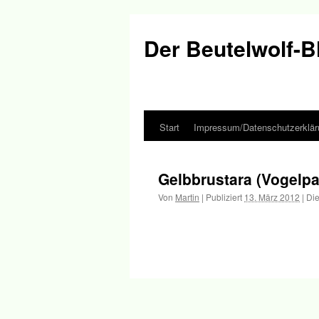
Der Beutelwolf-B
Start
Impressum/Datenschutzerklär
Springe
zum
Gelbbrustara (Vogelp
Inhalt
Von
Martin
|
Publiziert
13. März 2012
|
Die