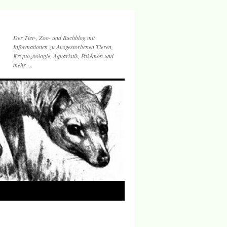
Der Tier-, Zoo- und Buchblog mit
Informationen zu Ausgestorbenen Tieren,
Kryptozoologie, Aquaristik, Pokémon und
mehr …