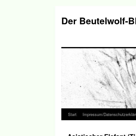
Der Beutelwolf-B
Start
Impressum/Datenschutzerklär
Springe
zum