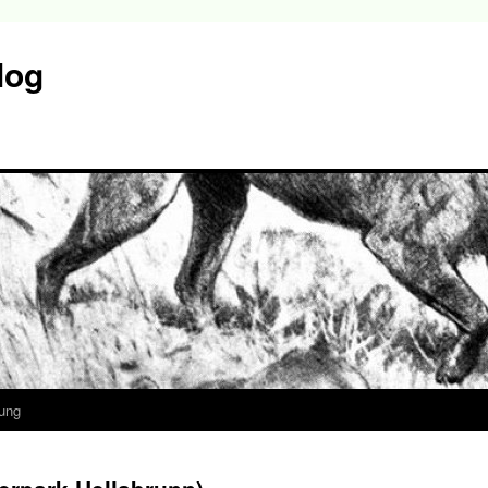
log
ung