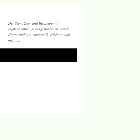
Der Tier-, Zoo- und Buchblog mit
Informationen zu Ausgestorbenen Tieren,
Kryptozoologie, Aquaristik, Pokémon und
mehr …