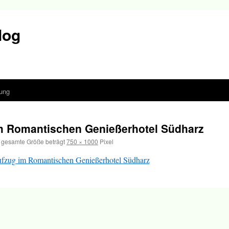
log
ung
im Romantischen Genießerhotel Südharz
 gesamte Größe beträgt
750 × 1000
Pixel