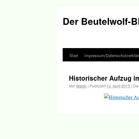
Der Beutelwolf-B
Start
Impressum/Datenschutzerklär
Springe
zum
Historischer Aufzug 
Inhalt
Von
Martin
|
Publiziert
12. April 2015
|
Die