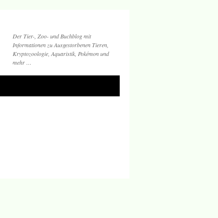
Der Tier-, Zoo- und Buchblog mit
Informationen zu Ausgestorbenen Tieren,
Kryptozoologie, Aquaristik, Pokémon und
mehr …