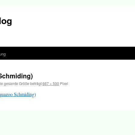
log
ung
Schmiding)
ie gesamte Größe beträgt
667 × 500
Pixel