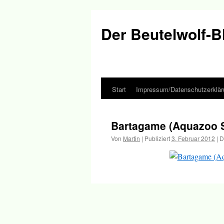
Der Beutelwolf-B
Start
Impressum/Datenschutzerklär
Springe
zum
Bartagame (Aquazoo 
Inhalt
Von
Martin
|
Publiziert
3. Februar 2012
|
D