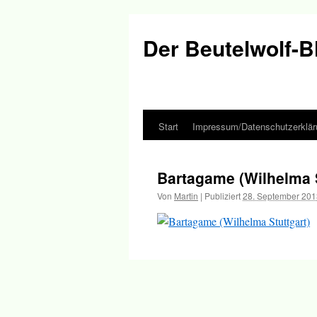
Der Beutelwolf-B
Start
Impressum/Datenschutzerklär
Springe
zum
Bartagame (Wilhelma S
Inhalt
Von
Martin
|
Publiziert
28. September 201