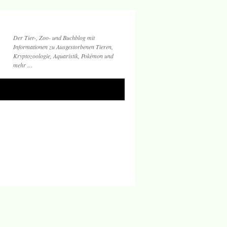
Der Tier-, Zoo- und Buchblog mit
Informationen zu Ausgestorbenen Tieren,
Kryptozoologie, Aquaristik, Pokémon und
mehr …