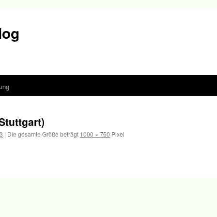
log
ung
tuttgart)
3
|
Die gesamte Größe beträgt
1000 × 750
Pixel