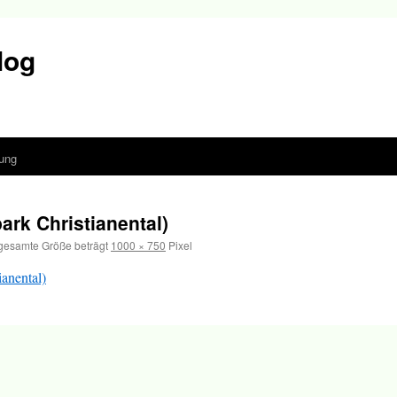
log
ung
ark Christianental)
gesamte Größe beträgt
1000 × 750
Pixel