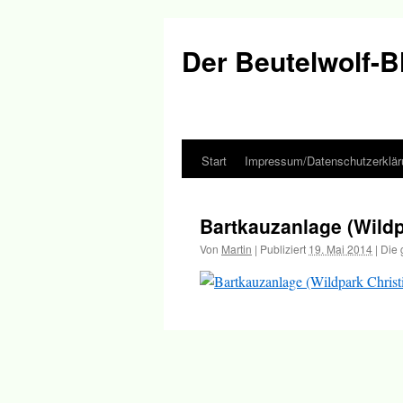
Der Beutelwolf-B
Start
Impressum/Datenschutzerklär
Springe
zum
Bartkauzanlage (Wildp
Inhalt
Von
Martin
|
Publiziert
19. Mai 2014
|
Die 