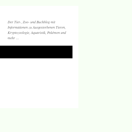
Der Tier-, Zoo- und Buchblog mit
Informationen zu Ausgestorbenen Tieren,
Kryptozoologie, Aquaristik, Pokémon und
mehr …