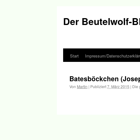
Der Beutelwolf-B
Start
Impressum/Datenschutzerklär
Springe
zum
Batesböckchen (Jose
Inhalt
Von
Martin
|
Publiziert
7. März 2015
|
Die 