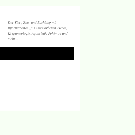
Der Tier-, Zoo- und Buchblog mit
Informationen zu Ausgestorbenen Tieren,
Kryptozoologie, Aquaristik, Pokémon und
mehr …