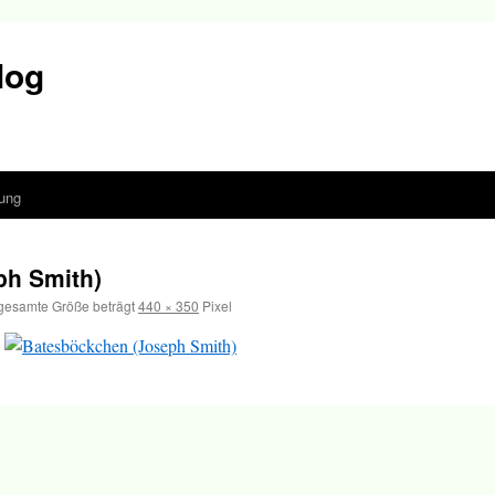
log
ung
ph Smith)
gesamte Größe beträgt
440 × 350
Pixel