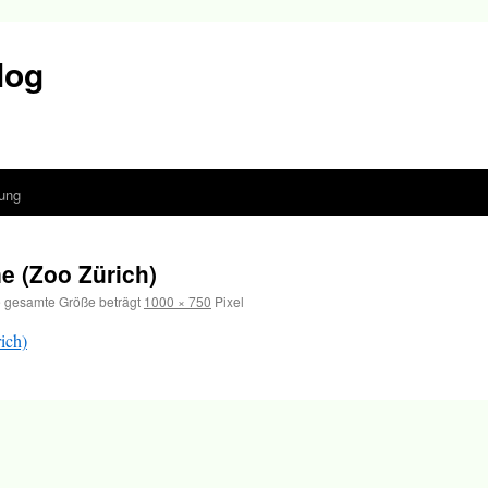
log
ung
e (Zoo Zürich)
 gesamte Größe beträgt
1000 × 750
Pixel