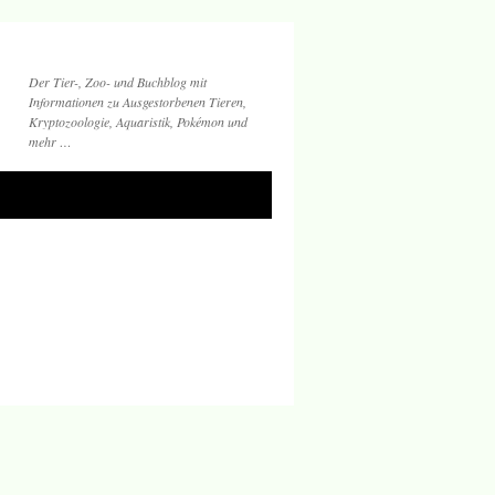
Der Tier-, Zoo- und Buchblog mit
Informationen zu Ausgestorbenen Tieren,
Kryptozoologie, Aquaristik, Pokémon und
mehr …