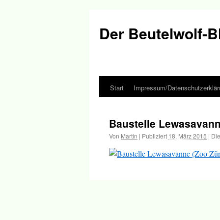
Der Beutelwolf-B
Start
Impressum/Datenschutzerklär
Springe
zum
Baustelle Lewasavann
Inhalt
Von
Martin
|
Publiziert
18. März 2015
|
Die