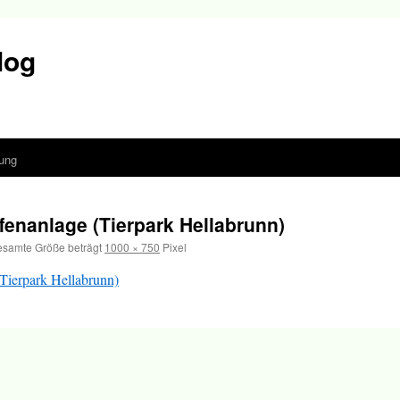
log
ung
enanlage (Tierpark Hellabrunn)
esamte Größe beträgt
1000 × 750
Pixel