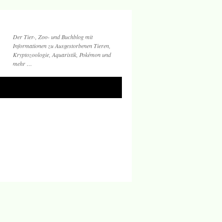
Der Tier-, Zoo- und Buchblog mit
Informationen zu Ausgestorbenen Tieren,
Kryptozoologie, Aquaristik, Pokémon und
mehr …