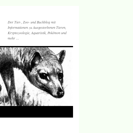
Der Tier-, Zoo- und Buchblog mit
Informationen zu Ausgestorbenen Tieren,
Kryptozoologie, Aquaristik, Pokémon und
mehr …