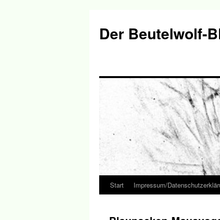
Der Beutelwolf-B
Start
Impressum/Datenschutzerklär
Springe
zum