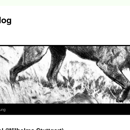
log
ung