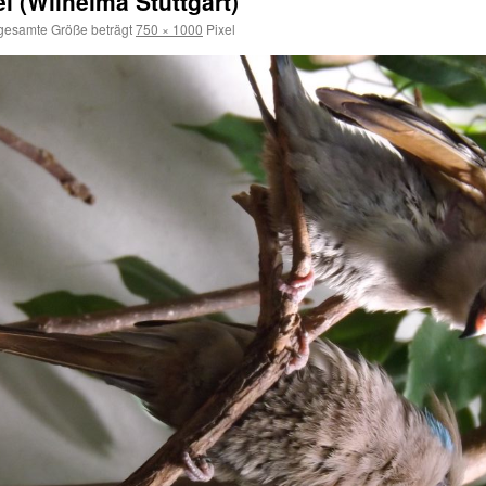
 (Wilhelma Stuttgart)
gesamte Größe beträgt
750 × 1000
Pixel