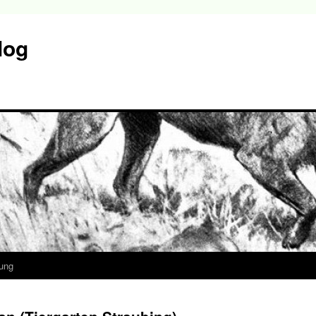
log
ung