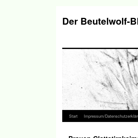
Der Beutelwolf-B
Start
Impressum/Datenschutzerklär
Springe
zum