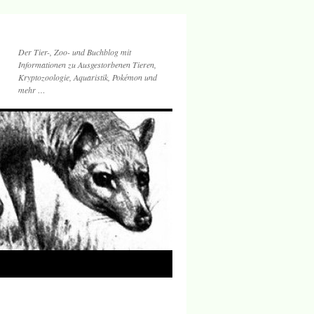
Der Tier-, Zoo- und Buchblog mit
Informationen zu Ausgestorbenen Tieren,
Kryptozoologie, Aquaristik, Pokémon und
mehr …