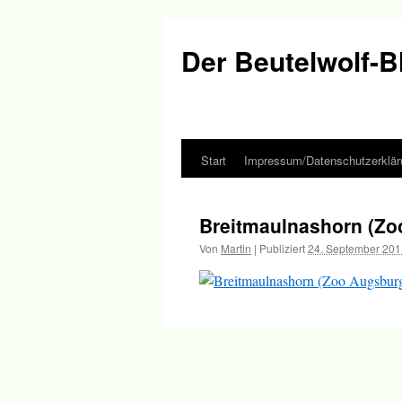
Der Beutelwolf-B
Start
Impressum/Datenschutzerklär
Springe
zum
Breitmaulnashorn (Zo
Inhalt
Von
Martin
|
Publiziert
24. September 201