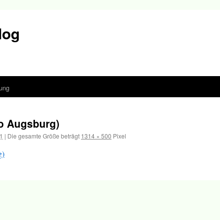
log
ung
o Augsburg)
1
|
Die gesamte Größe beträgt
1314 × 500
Pixel