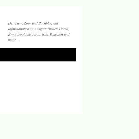
Der Tier-, Zoo- und Buchblog mit
Informationen zu Ausgestorbenen Tieren,
Kryptozoologie, Aquaristik, Pokémon und
mehr …