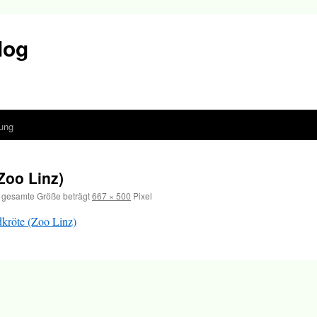
log
ung
Zoo Linz)
 gesamte Größe beträgt
667 × 500
Pixel