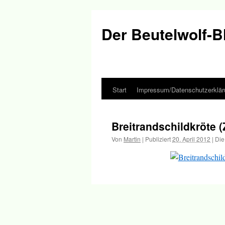
Der Beutelwolf-B
Start
Impressum/Datenschutzerklär
Springe
zum
Breitrandschildkröte (
Inhalt
Von
Martin
|
Publiziert
20. April 2012
|
Die