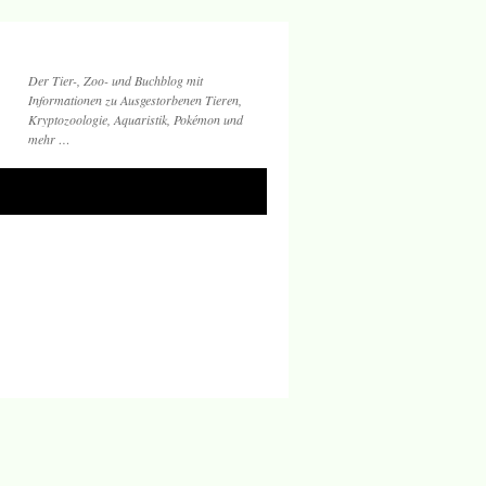
Der Tier-, Zoo- und Buchblog mit
Informationen zu Ausgestorbenen Tieren,
Kryptozoologie, Aquaristik, Pokémon und
mehr …