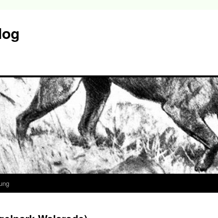
log
ung