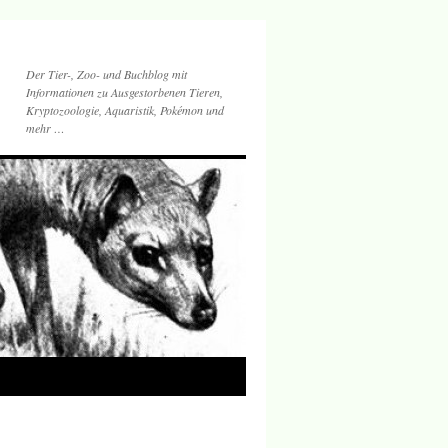
Der Tier-, Zoo- und Buchblog mit
Informationen zu Ausgestorbenen Tieren,
Kryptozoologie, Aquaristik, Pokémon und
mehr …