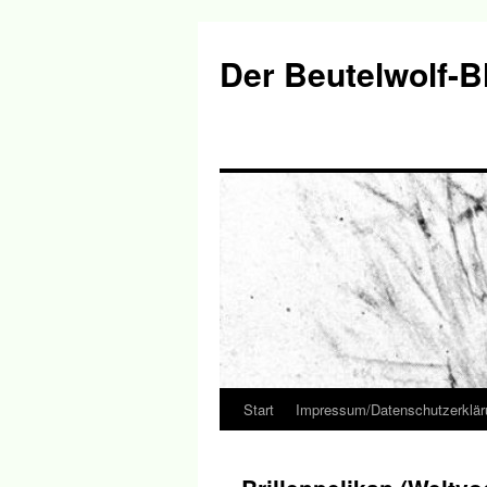
Der Beutelwolf-B
Start
Impressum/Datenschutzerklär
Springe
zum