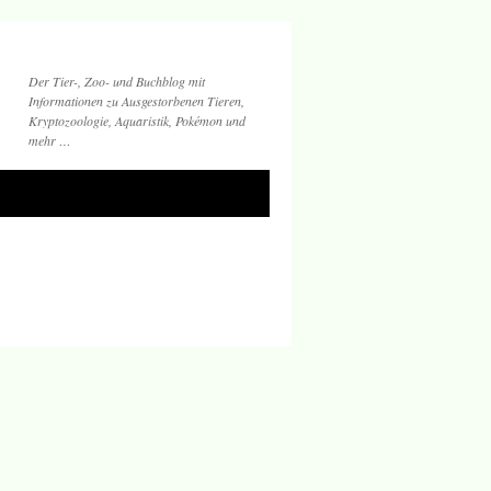
Der Tier-, Zoo- und Buchblog mit
Informationen zu Ausgestorbenen Tieren,
Kryptozoologie, Aquaristik, Pokémon und
mehr …