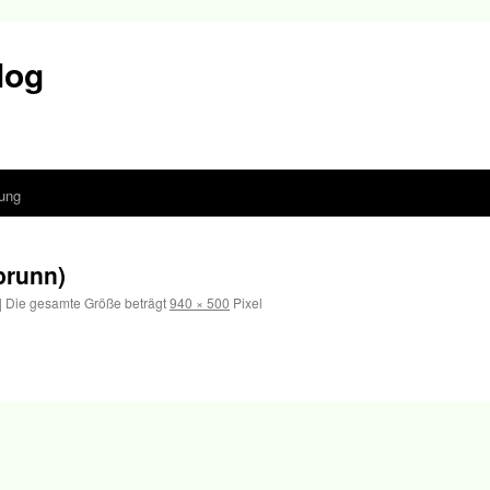
log
ung
brunn)
|
Die gesamte Größe beträgt
940 × 500
Pixel