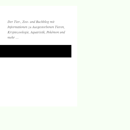
Der Tier-, Zoo- und Buchblog mit
Informationen zu Ausgestorbenen Tieren,
Kryptozoologie, Aquaristik, Pokémon und
mehr …