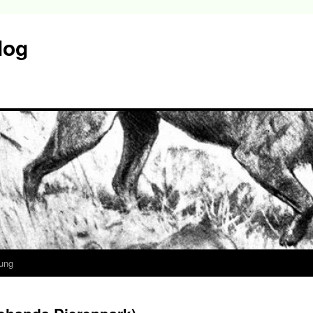
log
ung