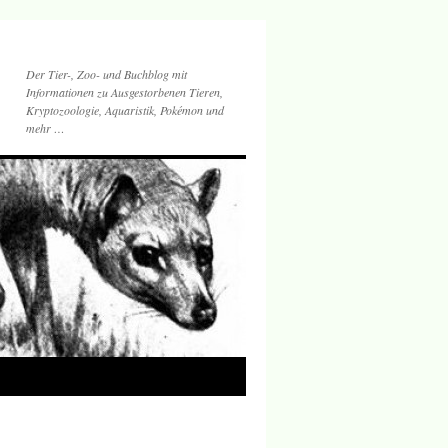
Der Tier-, Zoo- und Buchblog mit
Informationen zu Ausgestorbenen Tieren,
Kryptozoologie, Aquaristik, Pokémon und
mehr …