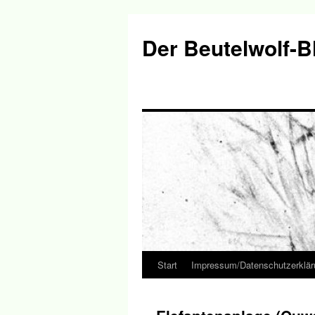
Der Beutelwolf-B
Start
Impressum/Datenschutzerklär
Springe
zum