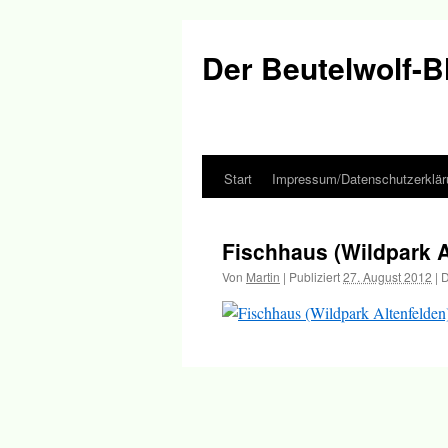
Der Beutelwolf-B
Start
Impressum/Datenschutzerklär
Springe
zum
Fischhaus (Wildpark A
Inhalt
Von
Martin
|
Publiziert
27. August 2012
|
D