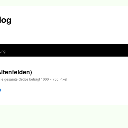
log
ung
ltenfelden)
ie gesamte Größe beträgt
1000 × 750
Pixel