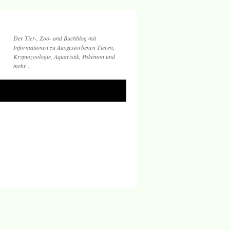
Der Tier-, Zoo- und Buchblog mit
Informationen zu Ausgestorbenen Tieren,
Kryptozoologie, Aquaristik, Pokémon und
mehr …