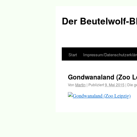
Der Beutelwolf-B
Start
Impressum/Datenschutzerklär
Springe
zum
Gondwanaland (Zoo Le
Inhalt
Von
Martin
|
Publiziert
9. Mai 2015
|
Die g