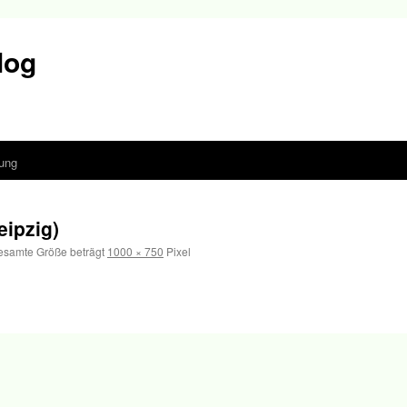
log
ung
ipzig)
esamte Größe beträgt
1000 × 750
Pixel