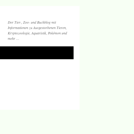
Der Tier-, Zoo- und Buchblog mit
Informationen zu Ausgestorbenen Tieren,
Kryptozoologie, Aquaristik, Pokémon und
mehr …