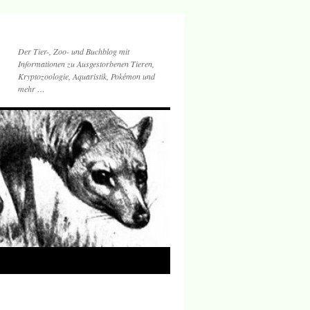
Der Tier-, Zoo- und Buchblog mit
Informationen zu Ausgestorbenen Tieren,
Kryptozoologie, Aquaristik, Pokémon und
mehr …