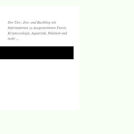
Der Tier-, Zoo- und Buchblog mit
Informationen zu Ausgestorbenen Tieren,
Kryptozoologie, Aquaristik, Pokémon und
mehr …