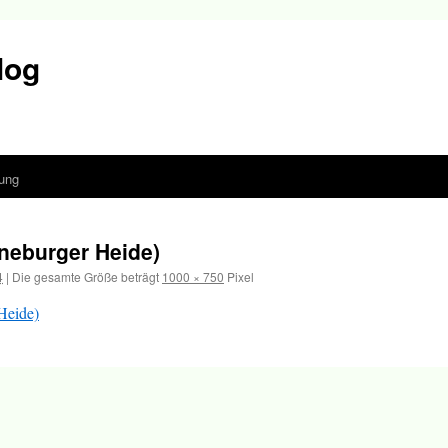
log
ung
neburger Heide)
4
|
Die gesamte Größe beträgt
1000 × 750
Pixel