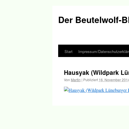
Der Beutelwolf-B
Start
Impressum/Datenschutzerklär
Springe
zum
Hausyak (Wildpark Lü
Inhalt
Von
Martin
|
Publiziert
16. November 201