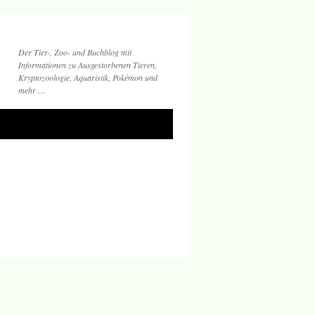
Der Tier-, Zoo- und Buchblog mit
Informationen zu Ausgestorbenen Tieren,
Kryptozoologie, Aquaristik, Pokémon und
mehr …