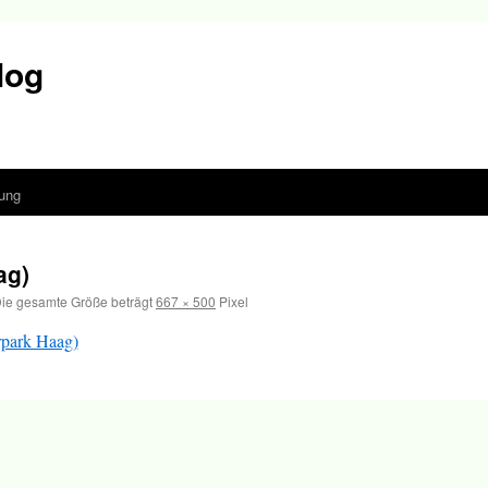
log
ung
ag)
ie gesamte Größe beträgt
667 × 500
Pixel