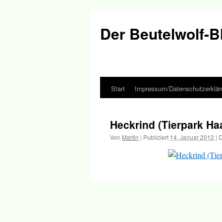
Der Beutelwolf-B
Start
Impressum/Datenschutzerklär
Springe
zum
Heckrind (Tierpark Ha
Inhalt
Von
Martin
|
Publiziert
14. Januar 2012
|
D