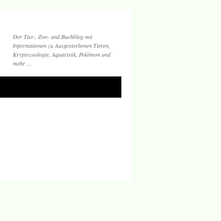
Der Tier-, Zoo- und Buchblog mit
Informationen zu Ausgestorbenen Tieren,
Kryptozoologie, Aquaristik, Pokémon und
mehr …