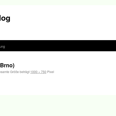
log
ung
Brno)
esamte Größe beträgt
1000 × 750
Pixel