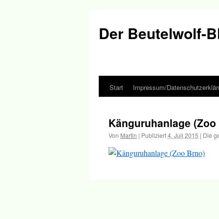
Der Beutelwolf-B
Start
Impressum/Datenschutzerklär
Springe
zum
Känguruhanlage (Zoo 
Inhalt
Von
Martin
|
Publiziert
4. Juli 2015
|
Die g