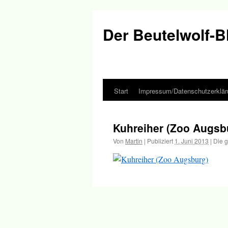
Der Beutelwolf-B
Start
Impressum/Datenschutzerklär
Springe
zum
Kuhreiher (Zoo Augsb
Inhalt
Von
Martin
|
Publiziert
1. Juni 2013
|
Die g