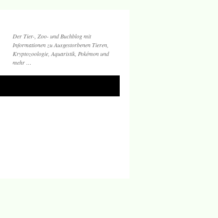
Der Tier-, Zoo- und Buchblog mit
Informationen zu Ausgestorbenen Tieren,
Kryptozoologie, Aquaristik, Pokémon und
mehr …