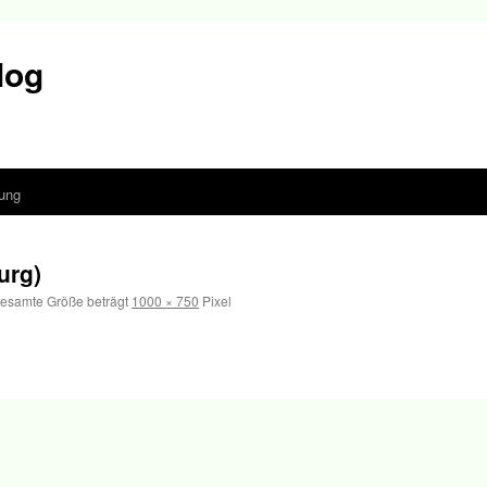
log
ung
urg)
esamte Größe beträgt
1000 × 750
Pixel