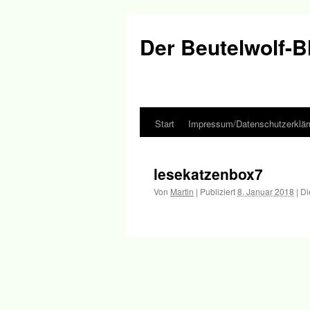
Der Beutelwolf-B
Start
Impressum/Datenschutzerklär
Springe
zum
lesekatzenbox7
Inhalt
Von
Martin
|
Publiziert
8. Januar 2018
|
Di