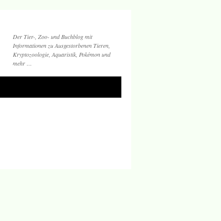
Der Tier-, Zoo- und Buchblog mit
Informationen zu Ausgestorbenen Tieren,
Kryptozoologie, Aquaristik, Pokémon und
mehr …