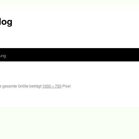
log
ung
e gesamte Größe beträgt
1000 × 750
Pixel