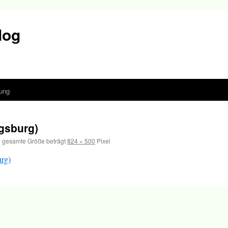
log
ung
gsburg)
 gesamte Größe beträgt
824 × 500
Pixel