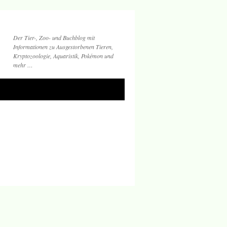
Der Tier-, Zoo- und Buchblog mit
Informationen zu Ausgestorbenen Tieren,
Kryptozoologie, Aquaristik, Pokémon und
mehr …