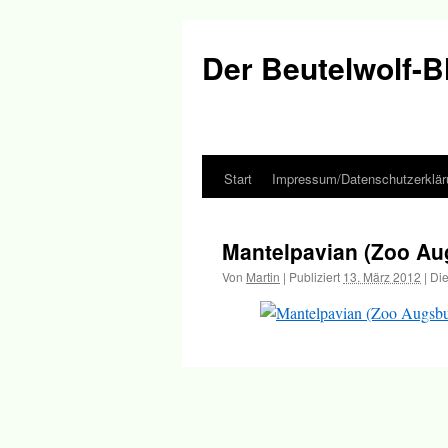
Der Beutelwolf-B
Start
Impressum/Datenschutzerklär
Springe
zum
Mantelpavian (Zoo Au
Inhalt
Von
Martin
|
Publiziert
13. März 2012
|
Die