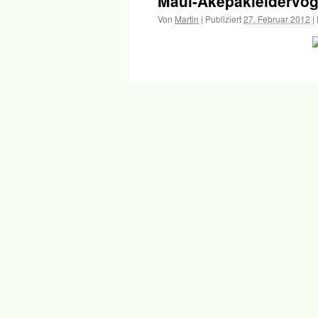
Maui-Akepakleidervog
Inhalt
Von
Martin
|
Publiziert
27. Februar 2012
|