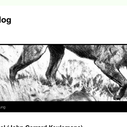
log
ung