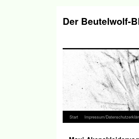
Der Beutelwolf-B
Start
Impressum/Datenschutzerklär
Springe
zum