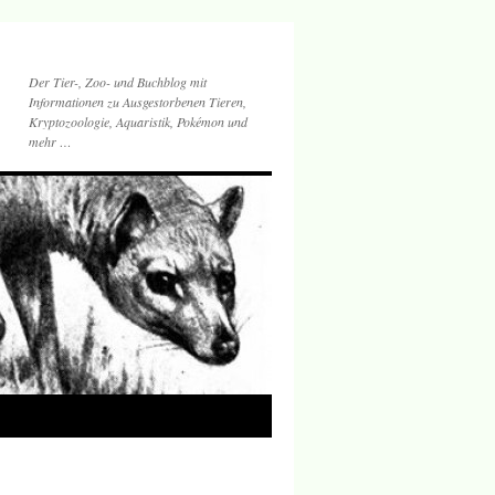
Der Tier-, Zoo- und Buchblog mit
Informationen zu Ausgestorbenen Tieren,
Kryptozoologie, Aquaristik, Pokémon und
mehr …