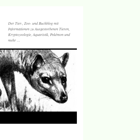
Der Tier-, Zoo- und Buchblog mit
Informationen zu Ausgestorbenen Tieren,
Kryptozoologie, Aquaristik, Pokémon und
mehr …