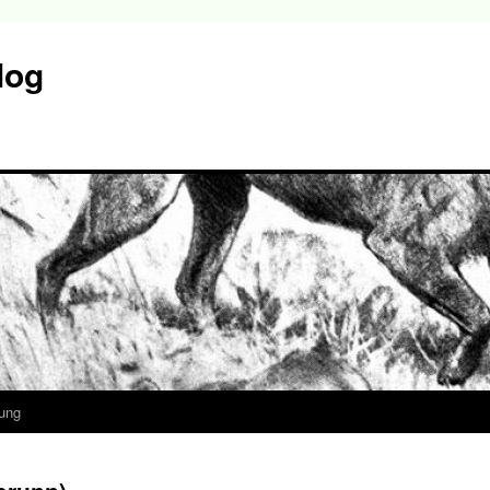
log
ung