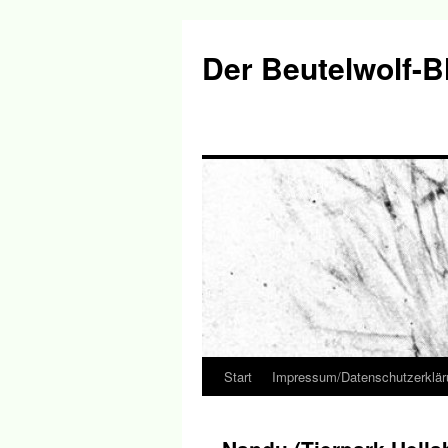
Der Beutelwolf-B
Start
Impressum/Datenschutzerklär
Springe
zum