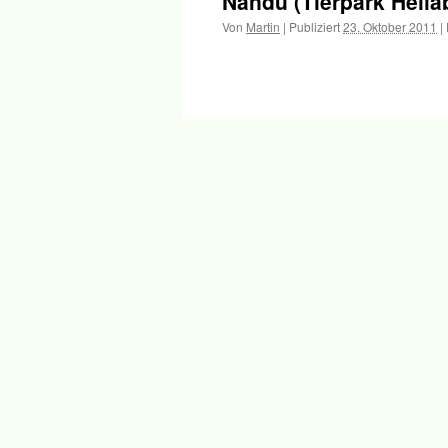
Nandu (Tierpark Hella
Inhalt
Von
Martin
|
Publiziert
23. Oktober 2011
|