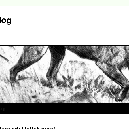
log
ung