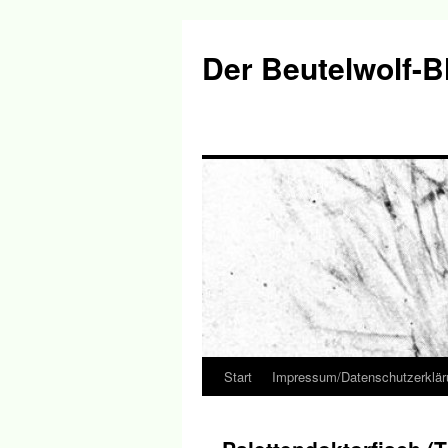
Der Beutelwolf-B
Start
Impressum/Datenschutzerklär
Springe
zum