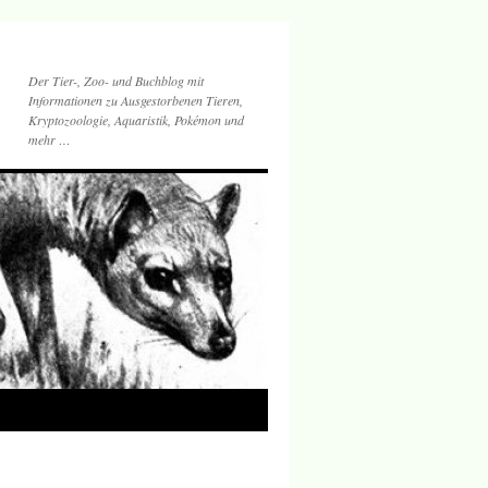
Der Tier-, Zoo- und Buchblog mit
Informationen zu Ausgestorbenen Tieren,
Kryptozoologie, Aquaristik, Pokémon und
mehr …