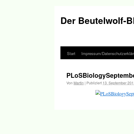
Der Beutelwolf-B
Start
Impressum/Datenschutzerklär
Springe
zum
PLoSBiologySeptemb
Inhalt
Von
Martin
|
Publiziert
13. September 201