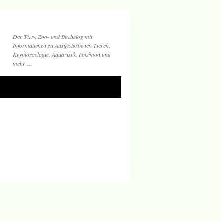
Der Tier-, Zoo- und Buchblog mit
Informationen zu Ausgestorbenen Tieren,
Kryptozoologie, Aquaristik, Pokémon und
mehr …