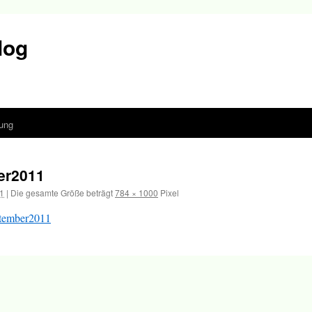
log
ung
er2011
1
|
Die gesamte Größe beträgt
784 × 1000
Pixel