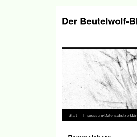
Der Beutelwolf-B
Start
Impressum/Datenschutzerklär
Springe
zum