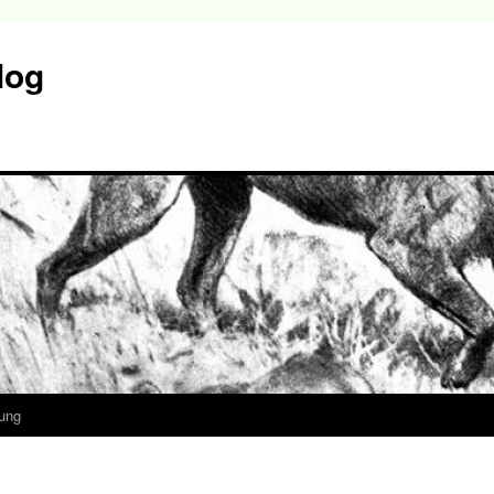
log
ung