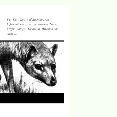
Der Tier-, Zoo- und Buchblog mit
Informationen zu Ausgestorbenen Tieren,
Kryptozoologie, Aquaristik, Pokémon und
mehr …