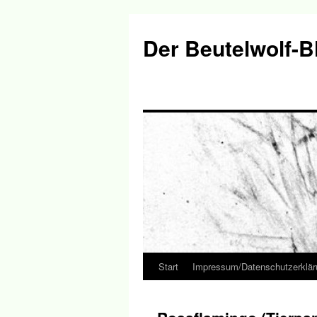
Der Beutelwolf-B
Start
Impressum/Datenschutzerklär
Springe
zum