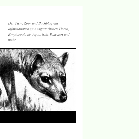
Der Tier-, Zoo- und Buchblog mit
Informationen zu Ausgestorbenen Tieren,
Kryptozoologie, Aquaristik, Pokémon und
mehr …