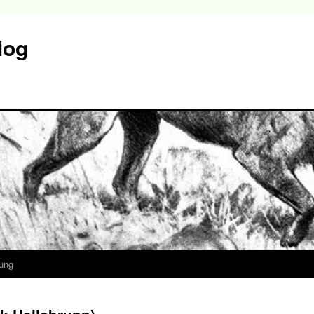
log
ung