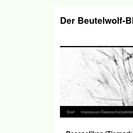
Der Beutelwolf-B
Start
Impressum/Datenschutzerklär
Springe
zum