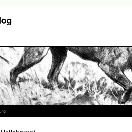
log
ung