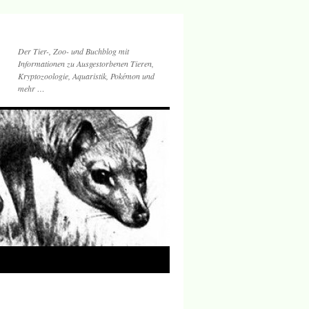
Der Tier-, Zoo- und Buchblog mit
Informationen zu Ausgestorbenen Tieren,
Kryptozoologie, Aquaristik, Pokémon und
mehr …