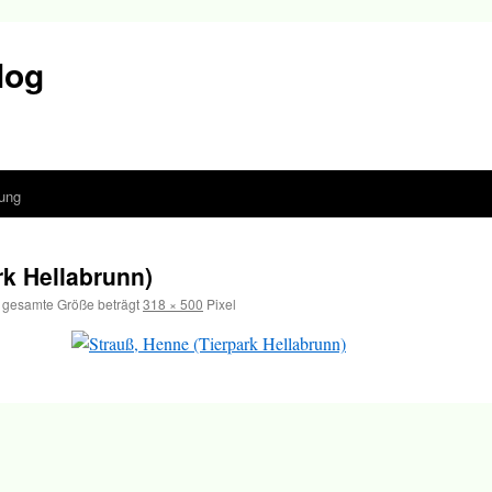
log
ung
rk Hellabrunn)
 gesamte Größe beträgt
318 × 500
Pixel