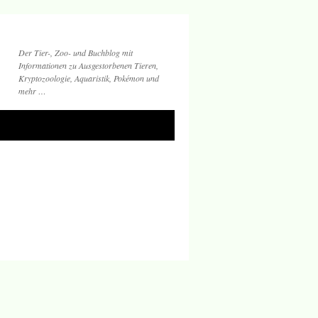
Der Tier-, Zoo- und Buchblog mit
Informationen zu Ausgestorbenen Tieren,
Kryptozoologie, Aquaristik, Pokémon und
mehr …