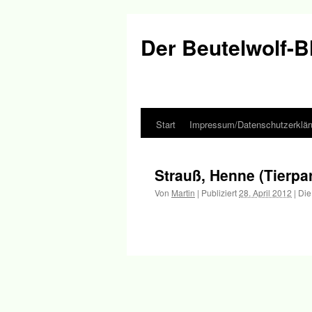
Der Beutelwolf-B
Start
Impressum/Datenschutzerklär
Springe
zum
Strauß, Henne (Tierpa
Inhalt
Von
Martin
|
Publiziert
28. April 2012
|
Die