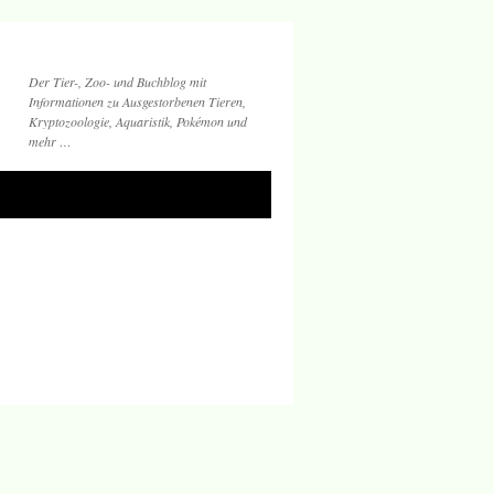
Der Tier-, Zoo- und Buchblog mit
Informationen zu Ausgestorbenen Tieren,
Kryptozoologie, Aquaristik, Pokémon und
mehr …