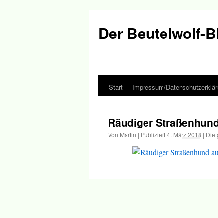
Der Beutelwolf-B
Start
Impressum/Datenschutzerklär
Springe
zum
Räudiger Straßenhund 
Inhalt
Von
Martin
|
Publiziert
4. März 2018
|
Die 