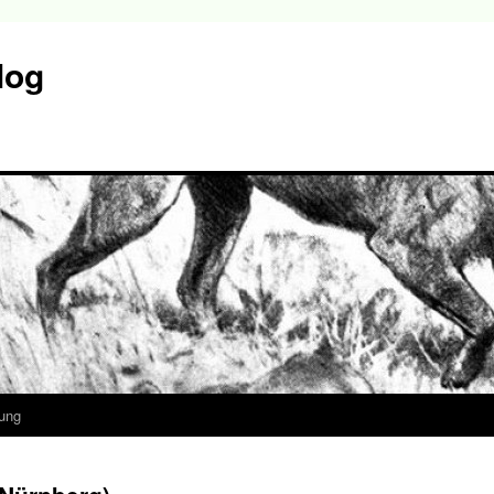
log
ung