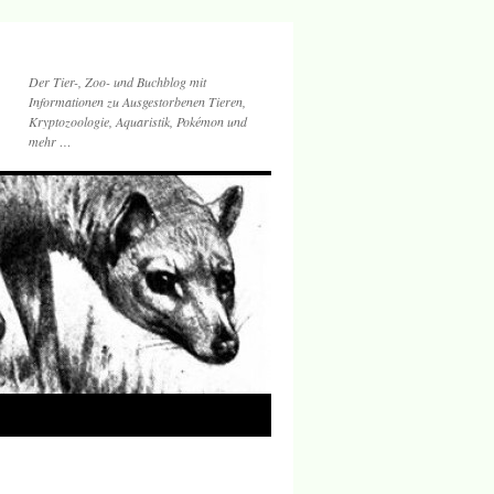
Der Tier-, Zoo- und Buchblog mit
Informationen zu Ausgestorbenen Tieren,
Kryptozoologie, Aquaristik, Pokémon und
mehr …