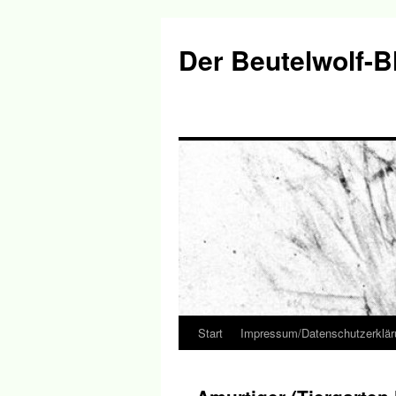
Der Beutelwolf-B
Start
Impressum/Datenschutzerklär
Springe
zum