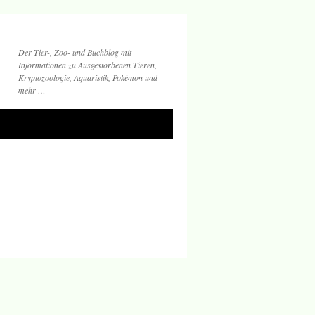
Der Tier-, Zoo- und Buchblog mit
Informationen zu Ausgestorbenen Tieren,
Kryptozoologie, Aquaristik, Pokémon und
mehr …