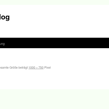
log
ung
esamte Größe beträgt
1000 × 750
Pixel