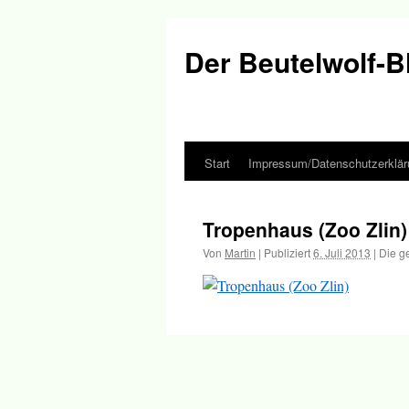
Der Beutelwolf-B
Start
Impressum/Datenschutzerklär
Springe
zum
Tropenhaus (Zoo Zlin)
Inhalt
Von
Martin
|
Publiziert
6. Juli 2013
|
Die g