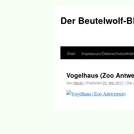
Der Beutelwolf-B
Start
Impressum/Datenschutzerklär
Springe
zum
Vogelhaus (Zoo Antwe
Inhalt
Von
Martin
|
Publiziert
20. Mai 2017
|
Die 