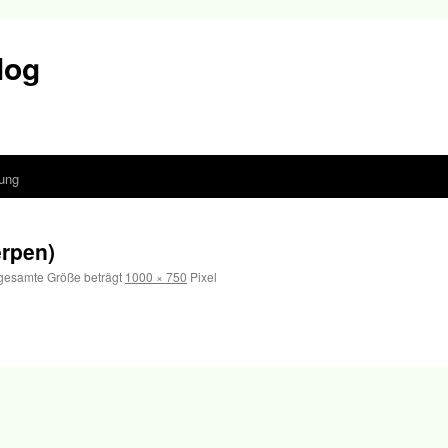
log
ung
rpen)
gesamte Größe beträgt
1000 × 750
Pixel