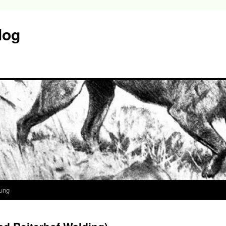
log
ung