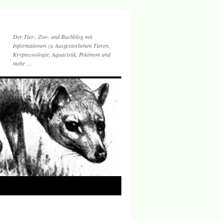
Der Tier-, Zoo- und Buchblog mit
Informationen zu Ausgestorbenen Tieren,
Kryptozoologie, Aquaristik, Pokémon und
mehr …