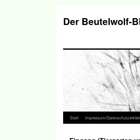
Der Beutelwolf-B
Start
Impressum/Datenschutzerklär
Springe
zum