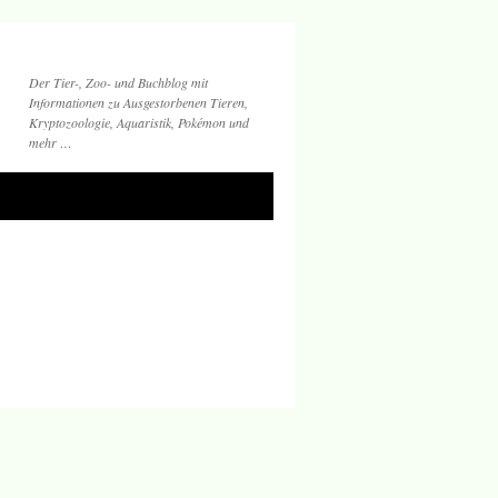
Der Tier-, Zoo- und Buchblog mit
Informationen zu Ausgestorbenen Tieren,
Kryptozoologie, Aquaristik, Pokémon und
mehr …