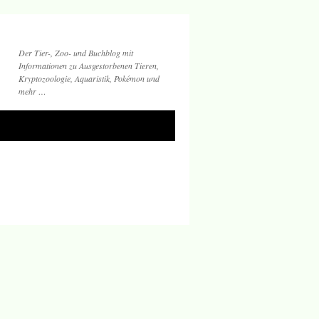
Der Tier-, Zoo- und Buchblog mit
Informationen zu Ausgestorbenen Tieren,
Kryptozoologie, Aquaristik, Pokémon und
mehr …