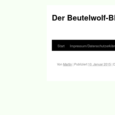
Der Beutelwolf-B
Start
Impressum/Datenschutzerklär
Springe
zum
Von
Martin
|
Publiziert
10. Januar 2015
|
D
Inhalt