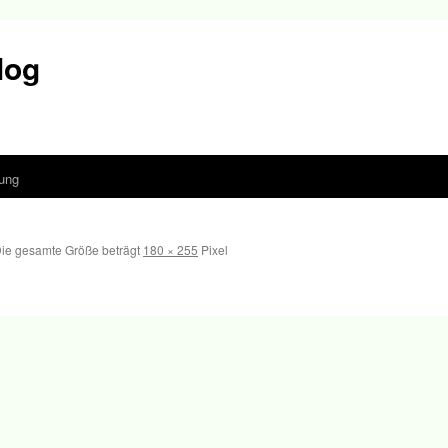
log
ung
ie gesamte Größe beträgt
180 × 255
Pixel