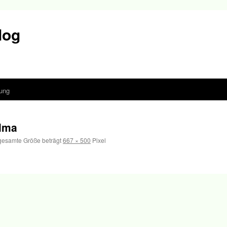
log
ung
elma
gesamte Größe beträgt
667 × 500
Pixel