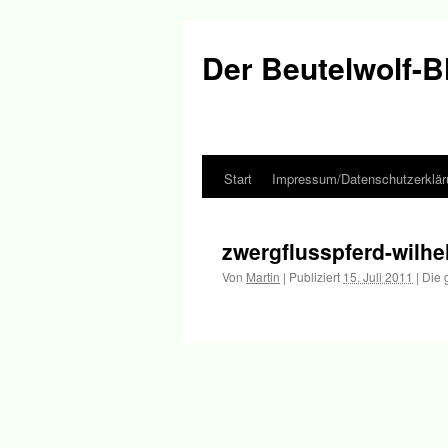
Der Beutelwolf-B
Start
Impressum/Datenschutzerklär
Springe
zum
zwergflusspferd-wilh
Inhalt
Von
Martin
|
Publiziert
15. Juli 2011
|
Die 