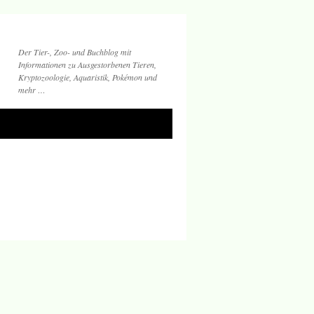
Der Tier-, Zoo- und Buchblog mit
Informationen zu Ausgestorbenen Tieren,
Kryptozoologie, Aquaristik, Pokémon und
mehr …