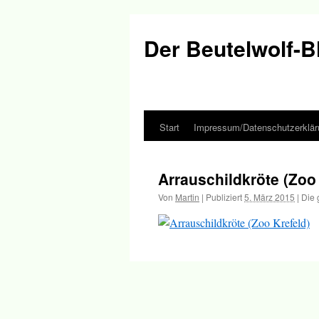
Der Beutelwolf-B
Start
Impressum/Datenschutzerklär
Springe
zum
Arrauschildkröte (Zoo 
Inhalt
Von
Martin
|
Publiziert
5. März 2015
|
Die 