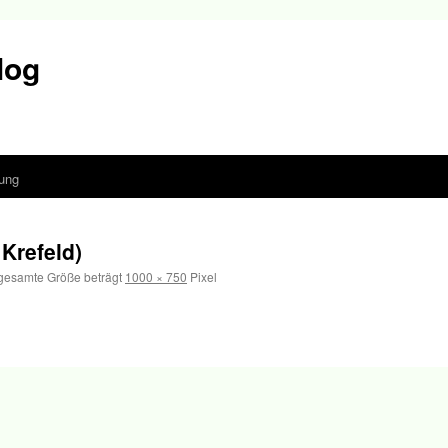
log
ung
Krefeld)
gesamte Größe beträgt
1000 × 750
Pixel