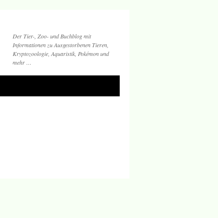
Der Tier-, Zoo- und Buchblog mit
Informationen zu Ausgestorbenen Tieren,
Kryptozoologie, Aquaristik, Pokémon und
mehr …