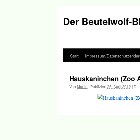
Der Beutelwolf-B
Start
Impressum/Datenschutzerklär
Springe
zum
Hauskaninchen (Zoo 
Inhalt
Von
Martin
|
Publiziert
25. April 2012
|
Die