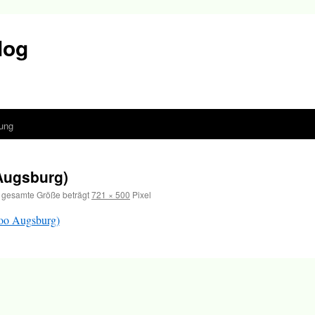
log
ung
Augsburg)
 gesamte Größe beträgt
721 × 500
Pixel