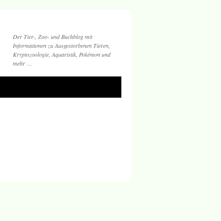
Der Tier-, Zoo- und Buchblog mit
Informationen zu Ausgestorbenen Tieren,
Kryptozoologie, Aquaristik, Pokémon und
mehr …