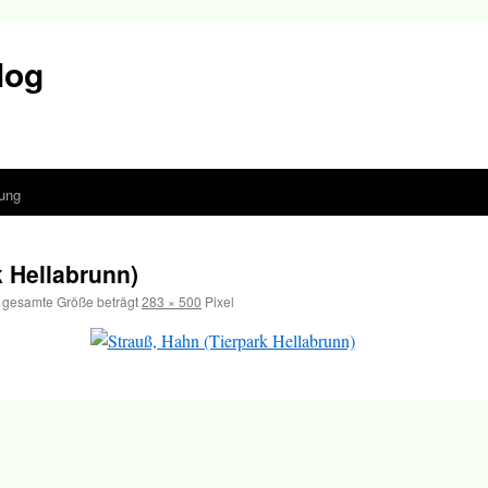
log
ung
k Hellabrunn)
 gesamte Größe beträgt
283 × 500
Pixel