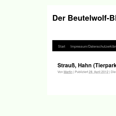
Der Beutelwolf-B
Start
Impressum/Datenschutzerklär
Springe
zum
Strauß, Hahn (Tierpar
Inhalt
Von
Martin
|
Publiziert
28. April 2012
|
Die