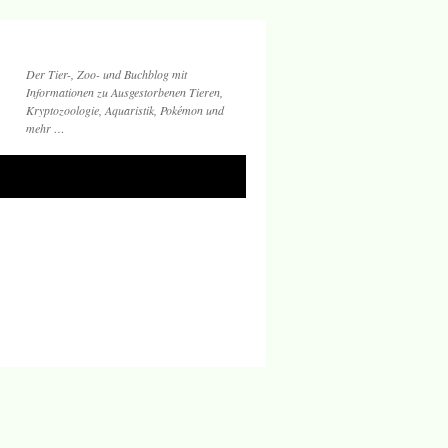
Der Tier-, Zoo- und Buchblog mit
Informationen zu Ausgestorbenen Tieren,
Kryptozoologie, Aquaristik, Pokémon und
mehr …